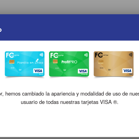
o
Registro
or, hemos cambiado la apariencia y modalidad de uso de nue
usuario de todas nuestras tarjetas VISA ®.
so 1
Paso 2
Pas
ficación
Datos Usuario
Confir