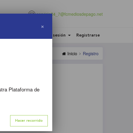
servicio24_7@fcmediosdepago.net
×
Iniciar sesión
Registrarse
Inicio
Registro
stra Plataforma de
o 3
mación
Hacer recorrido