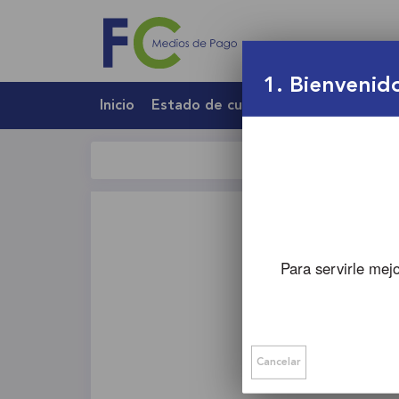
1
. Bienvenid
Inicio
Estado de cuenta
Sitio Comercial
Para servirle mej
Pa
Identi
Cancelar