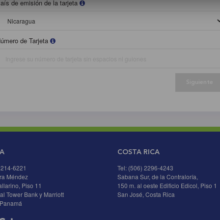
aís de emisión de la tarjeta
úmero de Tarjeta
A
COSTA RICA
) 214-6221
Tel: (506) 2296-4243
ira Méndez
Sabana Sur, de la Contraloría,
allarino, Piso 11
150 m. al oeste Edificio Edicol, Piso 1
al Tower Bank y Marriott
San José, Costa Rica
 Panamá