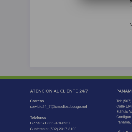
P
N
ATENCIÓN AL CLIENTE 24/7
PANAM
Correos
Tel: (507
Calle Elv
servicio24_7@fcmediosdepago.net
Edificio V
Contiguo 
Teléfonos
Panamá,
Global:
+1 866-978-6957
Guatemala:
(502) 2317-3100